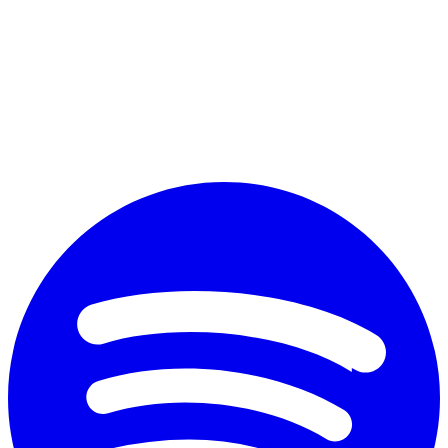
Perché vuoi diplomarti?
*
Accetto il trattamento dei dati personali ai fini commerciali secondo
il nuovo Regolamento Ue 2016/679 e l'
informativa sulla privacy
Invia