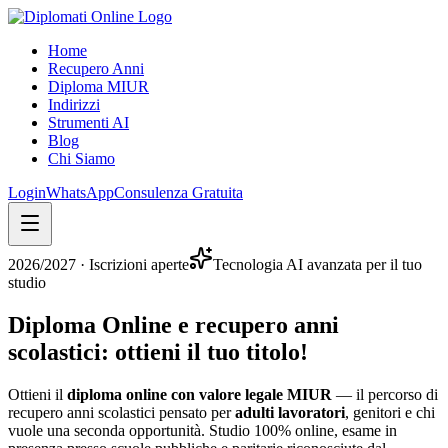
Home
Recupero Anni
Diploma MIUR
Indirizzi
Strumenti AI
Blog
Chi Siamo
Login
WhatsApp
Consulenza Gratuita
2026/2027
· Iscrizioni aperte
Tecnologia AI avanzata per il tuo
studio
Diploma Online e recupero anni
scolastici:
ottieni il tuo titolo
!
Ottieni il
diploma online con valore legale MIUR
— il percorso di
recupero anni scolastici pensato per
adulti lavoratori
, genitori e chi
vuole una seconda opportunità. Studio 100% online, esame in