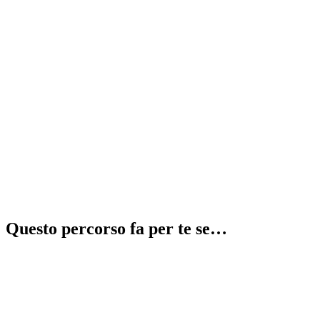
Recupera 2 anni in 1
⚠️
illegale
Questo percorso fa per te se…