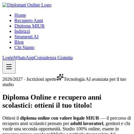
Home
Recupero Anni
Diploma MIUR
Indirizzi
Strumenti AI
Blog
Chi Siamo
Login
WhatsApp
Consulenza Gratuita
2026/2027
· Iscrizioni aperte
Tecnologia AI avanzata per il tuo
studio
Diploma Online e recupero anni
scolastici:
ottieni il tuo titolo
!
Ottieni il
diploma online con valore legale MIUR
— il percorso di
recupero anni scolastici pensato per
adulti lavoratori
, genitori e chi
vuole una seconda opportunità. Studio 100% online, esame in