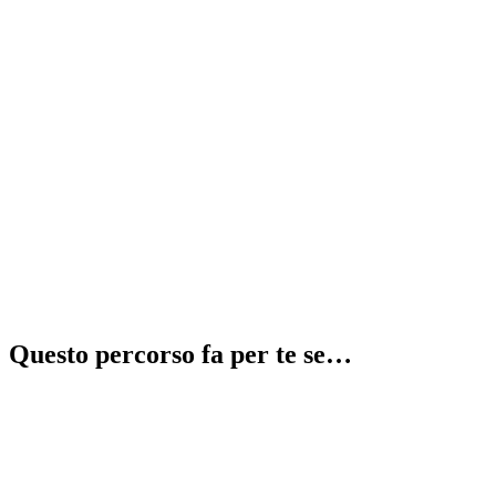
Recupera 2 anni in 1
⚠️
illegale
Questo percorso fa per te se…