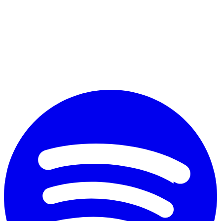
Perché vuoi diplomarti?
*
Accetto il trattamento dei dati personali ai fini commerciali secondo
il nuovo Regolamento Ue 2016/679 e l'
informativa sulla privacy
Invia