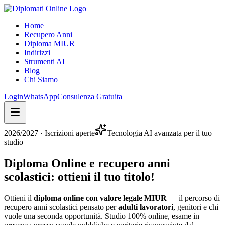
Home
Recupero Anni
Diploma MIUR
Indirizzi
Strumenti AI
Blog
Chi Siamo
Login
WhatsApp
Consulenza Gratuita
2026/2027
· Iscrizioni aperte
Tecnologia AI avanzata per il tuo
studio
Diploma Online e recupero anni
scolastici:
ottieni il tuo titolo
!
Ottieni il
diploma online con valore legale MIUR
— il percorso di
recupero anni scolastici pensato per
adulti lavoratori
, genitori e chi
vuole una seconda opportunità. Studio 100% online, esame in