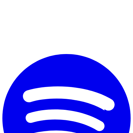
Perché vuoi diplomarti?
*
Accetto il trattamento dei dati personali ai fini commerciali secondo
il nuovo Regolamento Ue 2016/679 e l'
informativa sulla privacy
Invia