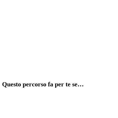
Recupera 2 anni in 1
⚠️
illegale
Questo percorso fa per te se…