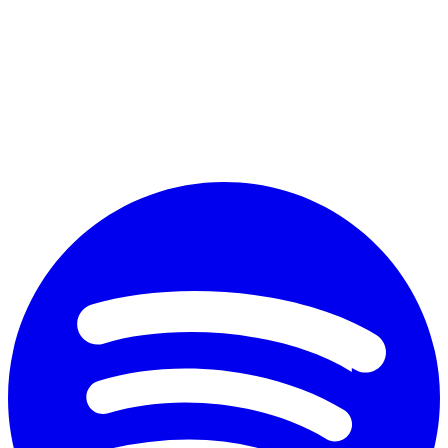
Perché vuoi diplomarti?
*
Accetto il trattamento dei dati personali ai fini commerciali secondo
il nuovo Regolamento Ue 2016/679 e l'
informativa sulla privacy
Invia