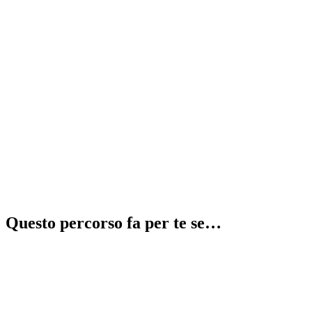
Recupera 2 anni in 1
⚠️
illegale
Questo percorso fa per te se…