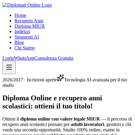
Home
Recupero Anni
Diploma MIUR
Indirizzi
Strumenti AI
Blog
Chi Siamo
Login
WhatsApp
Consulenza Gratuita
2026/2027
· Iscrizioni aperte
Tecnologia AI avanzata per il tuo
studio
Diploma Online e recupero anni
scolastici:
ottieni il tuo titolo
!
Ottieni il
diploma online con valore legale MIUR
— il percorso di
recupero anni scolastici pensato per
adulti lavoratori
, genitori e chi
vuole una seconda opportunità. Studio 100% online, esame in