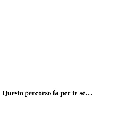
Recupera 2 anni in 1
⚠️
illegale
Questo percorso fa per te se…