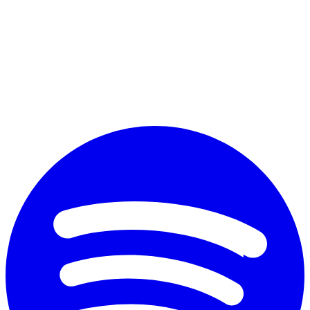
Perché vuoi diplomarti?
*
Accetto il trattamento dei dati personali ai fini commerciali secondo
il nuovo Regolamento Ue 2016/679 e l'
informativa sulla privacy
Invia