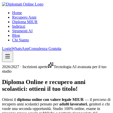
Home
Recupero Anni
Diploma MIUR
Indirizzi
Strumenti AI
Blog
Chi Siamo
Login
WhatsApp
Consulenza Gratuita
2026/2027
· Iscrizioni aperte
Tecnologia AI avanzata per il tuo
studio
Diploma Online e recupero anni
scolastici:
ottieni il tuo titolo
!
Ottieni il
diploma online con valore legale MIUR
— il percorso di
recupero anni scolastici pensato per
adulti lavoratori
, genitori e chi
vuole una seconda opportunità. Studio 100% online, esame in