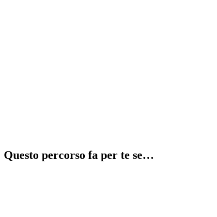
Recupera 2 anni in 1
⚠️
illegale
Questo percorso fa per te se…