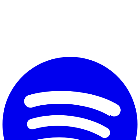
Perché vuoi diplomarti?
*
Accetto il trattamento dei dati personali ai fini commerciali secondo
il nuovo Regolamento Ue 2016/679 e l'
informativa sulla privacy
Invia