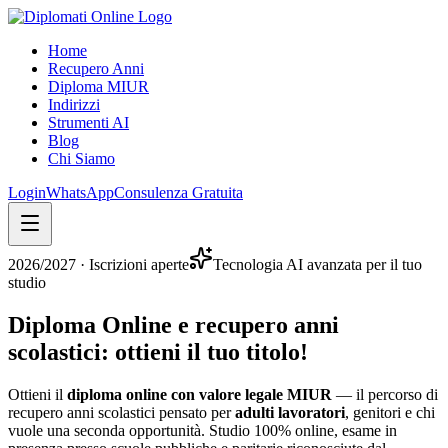
Home
Recupero Anni
Diploma MIUR
Indirizzi
Strumenti AI
Blog
Chi Siamo
Login
WhatsApp
Consulenza Gratuita
2026/2027
· Iscrizioni aperte
Tecnologia AI avanzata per il tuo
studio
Diploma Online e recupero anni
scolastici:
ottieni il tuo titolo
!
Ottieni il
diploma online con valore legale MIUR
— il percorso di
recupero anni scolastici pensato per
adulti lavoratori
, genitori e chi
vuole una seconda opportunità. Studio 100% online, esame in