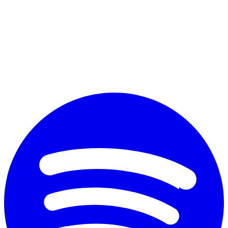
Perché vuoi diplomarti?
*
Accetto il trattamento dei dati personali ai fini commerciali secondo
il nuovo Regolamento Ue 2016/679 e l'
informativa sulla privacy
Invia