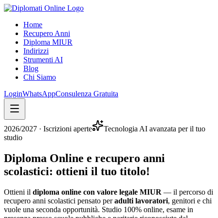
Home
Recupero Anni
Diploma MIUR
Indirizzi
Strumenti AI
Blog
Chi Siamo
Login
WhatsApp
Consulenza Gratuita
2026/2027
· Iscrizioni aperte
Tecnologia AI avanzata per il tuo
studio
Diploma Online e recupero anni
scolastici:
ottieni il tuo titolo
!
Ottieni il
diploma online con valore legale MIUR
— il percorso di
recupero anni scolastici pensato per
adulti lavoratori
, genitori e chi
vuole una seconda opportunità. Studio 100% online, esame in