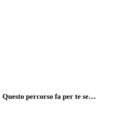
Recupera 2 anni in 1
⚠️
illegale
Questo percorso fa per te se…