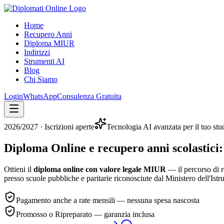
Home
Recupero Anni
Diploma MIUR
Indirizzi
Strumenti AI
Blog
Chi Siamo
Login
WhatsApp
Consulenza Gratuita
2026/2027
· Iscrizioni aperte
Tecnologia AI avanzata per il tuo stu
Diploma Online e recupero anni scolastici:
Ottieni il
diploma online con valore legale MIUR
— il percorso di r
presso scuole pubbliche e paritarie riconosciute dal Ministero dell'Istr
Pagamento anche a rate mensili — nessuna spesa nascosta
Promosso o Ripreparato — garanzia inclusa