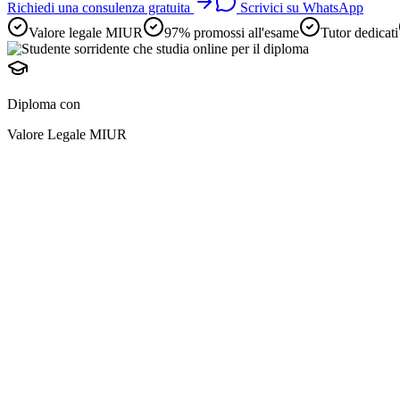
Richiedi una consulenza gratuita
Scrivici su WhatsApp
Valore legale MIUR
97% promossi all'esame
Tutor dedicati
Diploma con
Valore Legale MIUR
diploma online
preparazione avviene i
e
adulti lavoratori
2 anni scolastici in uno