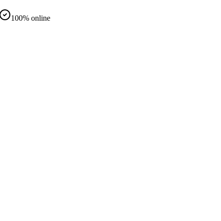
100% online
d
nteramente online
same in presenza