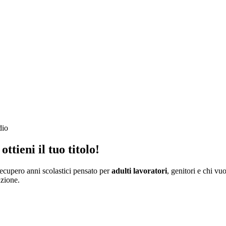
dio
ottieni il tuo titolo
!
ecupero anni scolastici pensato per
adulti lavoratori
, genitori e chi v
uzione.