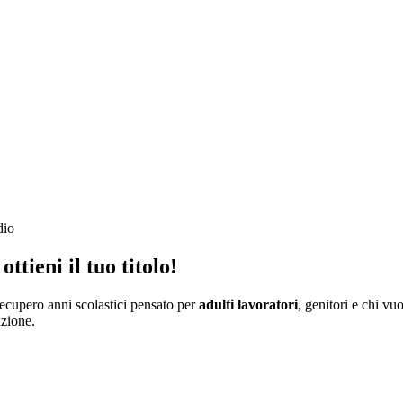
dio
ottieni il tuo titolo
!
ecupero anni scolastici pensato per
adulti lavoratori
, genitori e chi v
uzione.