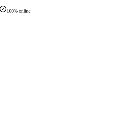
100% online
d
nteramente online
same in presenza