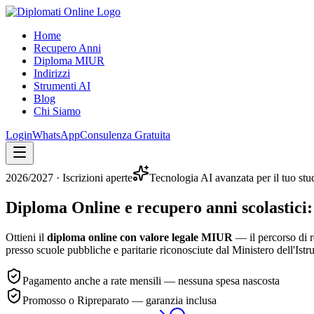
Home
Recupero Anni
Diploma MIUR
Indirizzi
Strumenti AI
Blog
Chi Siamo
Login
WhatsApp
Consulenza Gratuita
2026/2027
· Iscrizioni aperte
Tecnologia AI avanzata per il tuo stu
Diploma Online e recupero anni scolastici:
Ottieni il
diploma online con valore legale MIUR
— il percorso di r
presso scuole pubbliche e paritarie riconosciute dal Ministero dell'Istr
Pagamento anche a rate mensili — nessuna spesa nascosta
Promosso o Ripreparato — garanzia inclusa