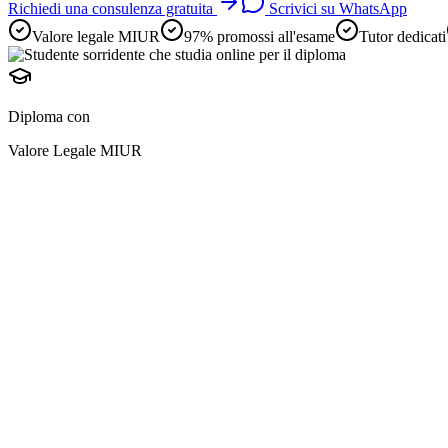
Richiedi una consulenza gratuita
Scrivici su WhatsApp
Valore legale MIUR
97% promossi all'esame
Tutor dedicati
Diploma con
Valore Legale MIUR
diploma online
preparazione avviene i
e
adulti lavoratori
2 anni scolastici in uno