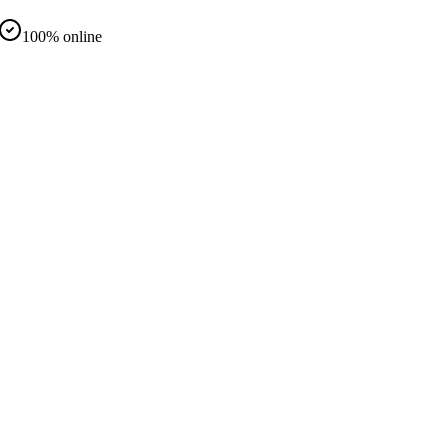
100% online
d
nteramente online
same in presenza