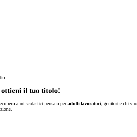
dio
ottieni il tuo titolo
!
ecupero anni scolastici pensato per
adulti lavoratori
, genitori e chi v
uzione.