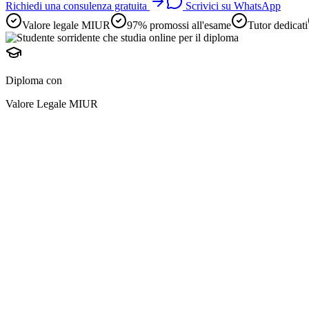
Richiedi una consulenza gratuita
Scrivici su WhatsApp
Valore legale MIUR
97% promossi all'esame
Tutor dedicati
Diploma con
Valore Legale MIUR
diploma online
preparazione avviene i
e
adulti lavoratori
2 anni scolastici in uno