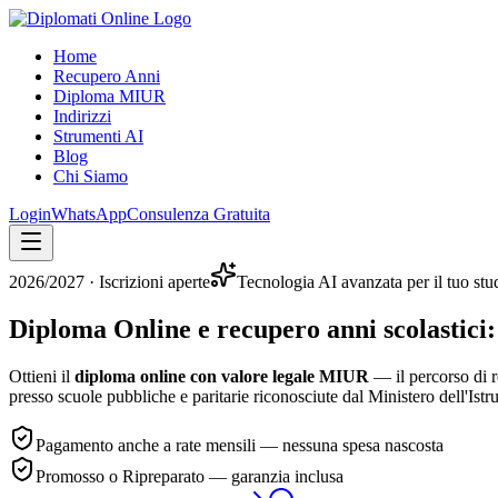
Home
Recupero Anni
Diploma MIUR
Indirizzi
Strumenti AI
Blog
Chi Siamo
Login
WhatsApp
Consulenza Gratuita
2026/2027
· Iscrizioni aperte
Tecnologia AI avanzata per il tuo stu
Diploma Online e recupero anni scolastici:
Ottieni il
diploma online con valore legale MIUR
— il percorso di r
presso scuole pubbliche e paritarie riconosciute dal Ministero dell'Istr
Pagamento anche a rate mensili — nessuna spesa nascosta
Promosso o Ripreparato — garanzia inclusa