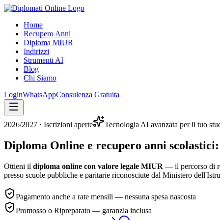
Home
Recupero Anni
Diploma MIUR
Indirizzi
Strumenti AI
Blog
Chi Siamo
Login
WhatsApp
Consulenza Gratuita
2026/2027
· Iscrizioni aperte
Tecnologia AI avanzata per il tuo stu
Diploma Online e recupero anni scolastici:
Ottieni il
diploma online con valore legale MIUR
— il percorso di r
presso scuole pubbliche e paritarie riconosciute dal Ministero dell'Istr
Pagamento anche a rate mensili — nessuna spesa nascosta
Promosso o Ripreparato — garanzia inclusa