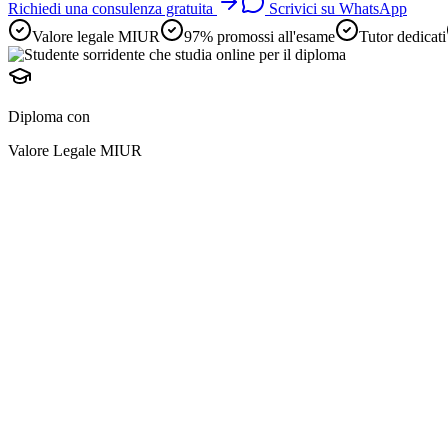
Richiedi una consulenza gratuita
Scrivici su WhatsApp
Valore legale MIUR
97% promossi all'esame
Tutor dedicati
Diploma con
Valore Legale MIUR
diploma online
preparazione avviene i
e
adulti lavoratori
2 anni scolastici in uno