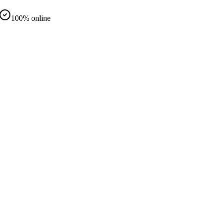
100% online
d
nteramente online
same in presenza