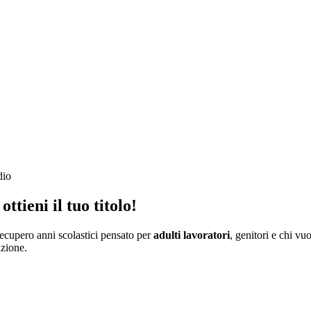
dio
ottieni il tuo titolo
!
ecupero anni scolastici pensato per
adulti lavoratori
, genitori e chi v
uzione.