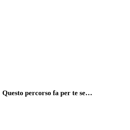
Recupera 2 anni in 1
⚠️
illegale
Questo percorso fa per te se…