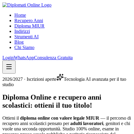
Home
Recupero Anni
Diploma MIUR
Indirizzi
Strumenti AI
Blog
Chi Siamo
Login
WhatsApp
Consulenza Gratuita
2026/2027
· Iscrizioni aperte
Tecnologia AI avanzata per il tuo
studio
Diploma Online e recupero anni
scolastici:
ottieni il tuo titolo
!
Ottieni il
diploma online con valore legale MIUR
— il percorso di
recupero anni scolastici pensato per
adulti lavoratori
, genitori e chi
vuole una seconda opportunità. Studio 100% online, esame in