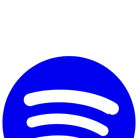
Perché vuoi diplomarti?
*
Accetto il trattamento dei dati personali ai fini commerciali secondo
il nuovo Regolamento Ue 2016/679 e l'
informativa sulla privacy
Invia