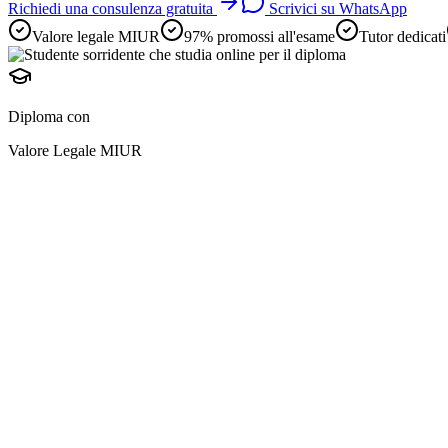
Richiedi una consulenza gratuita
Scrivici su WhatsApp
Valore legale MIUR
97% promossi all'esame
Tutor dedicati
Diploma con
Valore Legale MIUR
diploma online
preparazione avviene i
e
adulti lavoratori
2 anni scolastici in uno