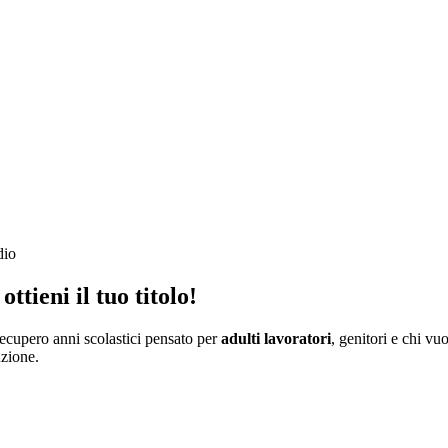
dio
ottieni il tuo titolo
!
ecupero anni scolastici pensato per
adulti lavoratori
, genitori e chi v
uzione.