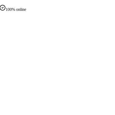
100% online
d
nteramente online
same in presenza