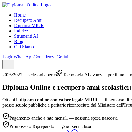
Home
Recupero Anni
Diploma MIUR
Indirizzi
Strumenti AI
Blog
Chi Siamo
Login
WhatsApp
Consulenza Gratuita
2026/2027
· Iscrizioni aperte
Tecnologia AI avanzata per il tuo stu
Diploma Online e recupero anni scolastici:
Ottieni il
diploma online con valore legale MIUR
— il percorso di r
presso scuole pubbliche e paritarie riconosciute dal Ministero dell'Istr
Pagamento anche a rate mensili — nessuna spesa nascosta
Promosso o Ripreparato — garanzia inclusa