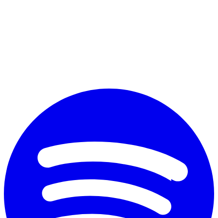
Perché vuoi diplomarti?
*
Accetto il trattamento dei dati personali ai fini commerciali secondo
il nuovo Regolamento Ue 2016/679 e l'
informativa sulla privacy
Invia