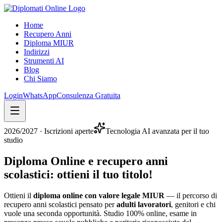
Home
Recupero Anni
Diploma MIUR
Indirizzi
Strumenti AI
Blog
Chi Siamo
Login
WhatsApp
Consulenza Gratuita
2026/2027
· Iscrizioni aperte
Tecnologia AI avanzata per il tuo
studio
Diploma Online e recupero anni
scolastici:
ottieni il tuo titolo
!
Ottieni il
diploma online con valore legale MIUR
— il percorso di
recupero anni scolastici pensato per
adulti lavoratori
, genitori e chi
vuole una seconda opportunità. Studio 100% online, esame in