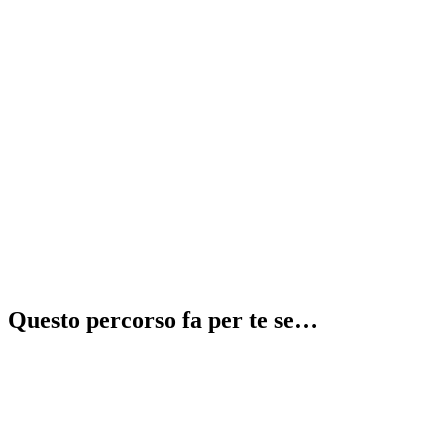
Recupera 2 anni in 1
⚠️
illegale
Questo percorso fa per te se…