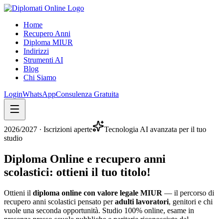
Home
Recupero Anni
Diploma MIUR
Indirizzi
Strumenti AI
Blog
Chi Siamo
Login
WhatsApp
Consulenza Gratuita
2026/2027
· Iscrizioni aperte
Tecnologia AI avanzata per il tuo
studio
Diploma Online e recupero anni
scolastici:
ottieni il tuo titolo
!
Ottieni il
diploma online con valore legale MIUR
— il percorso di
recupero anni scolastici pensato per
adulti lavoratori
, genitori e chi
vuole una seconda opportunità. Studio 100% online, esame in