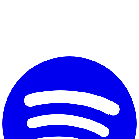
Perché vuoi diplomarti?
*
Accetto il trattamento dei dati personali ai fini commerciali secondo
il nuovo Regolamento Ue 2016/679 e l'
informativa sulla privacy
Invia