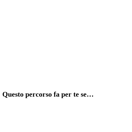
Recupera 2 anni in 1
⚠️
illegale
Questo percorso fa per te se…