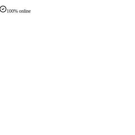
100% online
d
nteramente online
same in presenza