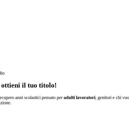
dio
ottieni il tuo titolo
!
ecupero anni scolastici pensato per
adulti lavoratori
, genitori e chi v
uzione.