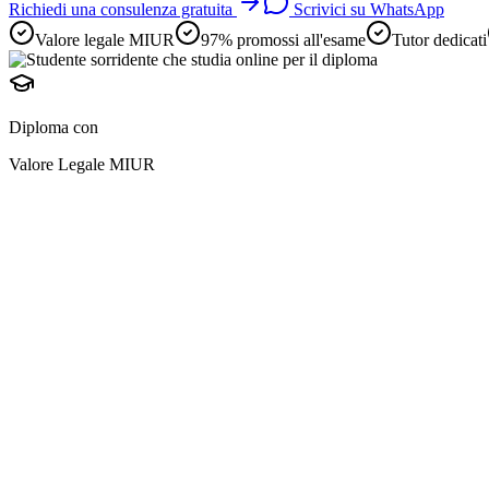
Richiedi una consulenza gratuita
Scrivici su WhatsApp
Valore legale MIUR
97% promossi all'esame
Tutor dedicati
Diploma con
Valore Legale MIUR
diploma online
preparazione avviene i
e
adulti lavoratori
2 anni scolastici in uno