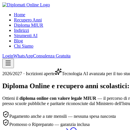
Home
Recupero Anni
Diploma MIUR
Indirizzi
Strumenti AI
Blog
Chi Siamo
Login
WhatsApp
Consulenza Gratuita
2026/2027
· Iscrizioni aperte
Tecnologia AI avanzata per il tuo stu
Diploma Online e recupero anni scolastici:
Ottieni il
diploma online con valore legale MIUR
— il percorso di r
presso scuole pubbliche e paritarie riconosciute dal Ministero dell'Istr
Pagamento anche a rate mensili — nessuna spesa nascosta
Promosso o Ripreparato — garanzia inclusa