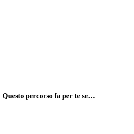
Recupera 2 anni in 1
⚠️
illegale
Questo percorso fa per te se…