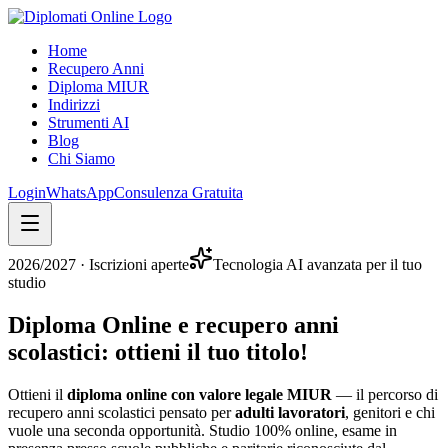
Home
Recupero Anni
Diploma MIUR
Indirizzi
Strumenti AI
Blog
Chi Siamo
Login
WhatsApp
Consulenza Gratuita
2026/2027
· Iscrizioni aperte
Tecnologia AI avanzata per il tuo
studio
Diploma Online e recupero anni
scolastici:
ottieni il tuo titolo
!
Ottieni il
diploma online con valore legale MIUR
— il percorso di
recupero anni scolastici pensato per
adulti lavoratori
, genitori e chi
vuole una seconda opportunità. Studio 100% online, esame in