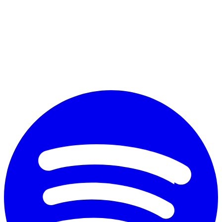
Perché vuoi diplomarti?
*
Accetto il trattamento dei dati personali ai fini commerciali secondo
il nuovo Regolamento Ue 2016/679 e l'
informativa sulla privacy
Invia