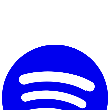
Perché vuoi diplomarti?
*
Accetto il trattamento dei dati personali ai fini commerciali secondo
il nuovo Regolamento Ue 2016/679 e l'
informativa sulla privacy
Invia