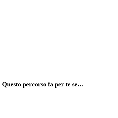
Recupera 2 anni in 1
⚠️
illegale
Questo percorso fa per te se…