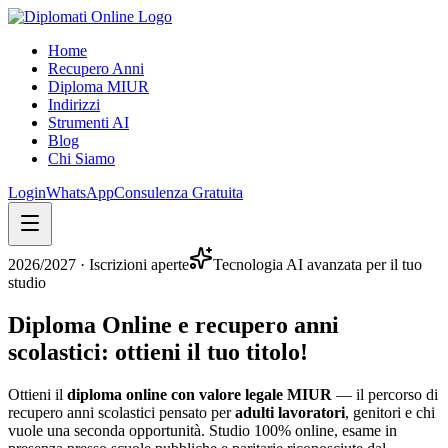
Home
Recupero Anni
Diploma MIUR
Indirizzi
Strumenti AI
Blog
Chi Siamo
Login
WhatsApp
Consulenza Gratuita
2026/2027
· Iscrizioni aperte
Tecnologia AI avanzata per il tuo
studio
Diploma Online e recupero anni
scolastici:
ottieni il tuo titolo
!
Ottieni il
diploma online con valore legale MIUR
— il percorso di
recupero anni scolastici pensato per
adulti lavoratori
, genitori e chi
vuole una seconda opportunità. Studio 100% online, esame in