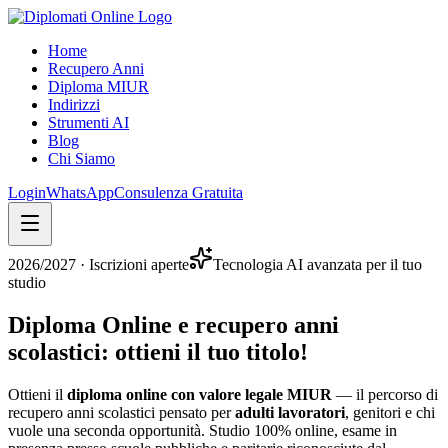
Home
Recupero Anni
Diploma MIUR
Indirizzi
Strumenti AI
Blog
Chi Siamo
Login
WhatsApp
Consulenza Gratuita
2026/2027
· Iscrizioni aperte
Tecnologia AI avanzata per il tuo
studio
Diploma Online e recupero anni
scolastici:
ottieni il tuo titolo
!
Ottieni il
diploma online con valore legale MIUR
— il percorso di
recupero anni scolastici pensato per
adulti lavoratori
, genitori e chi
vuole una seconda opportunità. Studio 100% online, esame in