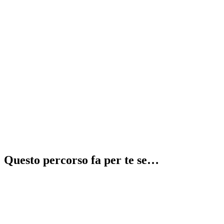
Recupera 2 anni in 1
⚠️
illegale
Questo percorso fa per te se…