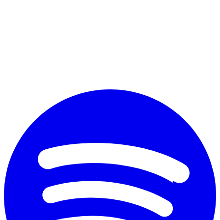
Perché vuoi diplomarti?
*
Accetto il trattamento dei dati personali ai fini commerciali secondo
il nuovo Regolamento Ue 2016/679 e l'
informativa sulla privacy
Invia