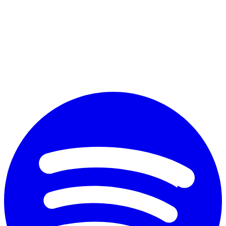
Perché vuoi diplomarti?
*
Accetto il trattamento dei dati personali ai fini commerciali secondo
il nuovo Regolamento Ue 2016/679 e l'
informativa sulla privacy
Invia