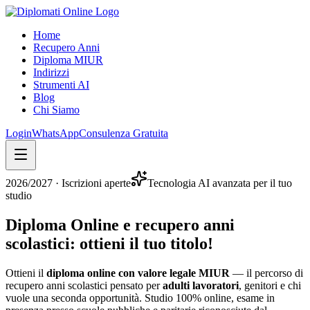
Home
Recupero Anni
Diploma MIUR
Indirizzi
Strumenti AI
Blog
Chi Siamo
Login
WhatsApp
Consulenza Gratuita
2026/2027
· Iscrizioni aperte
Tecnologia AI avanzata per il tuo
studio
Diploma Online e recupero anni
scolastici:
ottieni il tuo titolo
!
Ottieni il
diploma online con valore legale MIUR
— il percorso di
recupero anni scolastici pensato per
adulti lavoratori
, genitori e chi
vuole una seconda opportunità. Studio 100% online, esame in