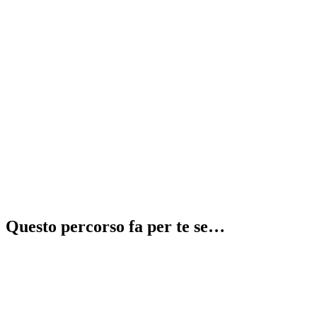
Recupera 2 anni in 1
⚠️
illegale
Questo percorso fa per te se…