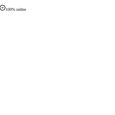
100% online
d
nteramente online
same in presenza