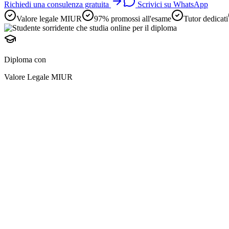
Richiedi una consulenza gratuita
Scrivici su WhatsApp
Valore legale MIUR
97% promossi all'esame
Tutor dedicati
Diploma con
Valore Legale MIUR
diploma online
preparazione avviene i
e
adulti lavoratori
2 anni scolastici in uno