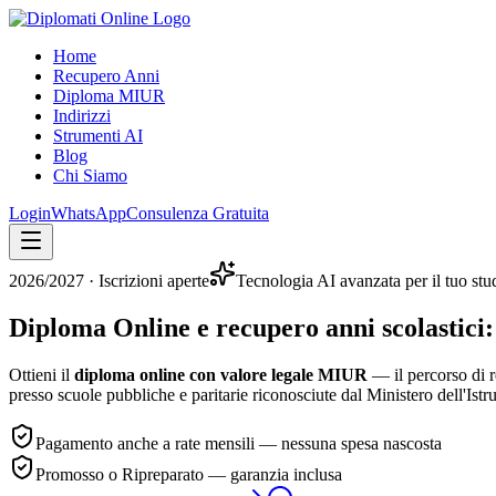
Home
Recupero Anni
Diploma MIUR
Indirizzi
Strumenti AI
Blog
Chi Siamo
Login
WhatsApp
Consulenza Gratuita
2026/2027
· Iscrizioni aperte
Tecnologia AI avanzata per il tuo stu
Diploma Online e recupero anni scolastici:
Ottieni il
diploma online con valore legale MIUR
— il percorso di r
presso scuole pubbliche e paritarie riconosciute dal Ministero dell'Istr
Pagamento anche a rate mensili — nessuna spesa nascosta
Promosso o Ripreparato — garanzia inclusa