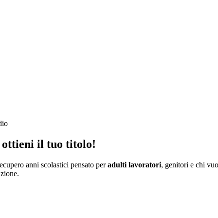
dio
ottieni il tuo titolo
!
ecupero anni scolastici pensato per
adulti lavoratori
, genitori e chi v
uzione.